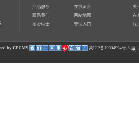
产品服务
在线留言
关 
联系我们
网站地图
在 
招贤纳士
管理入口
服 
red by CPCMS
蒙ICP备19004994号-3